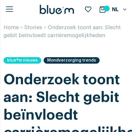
NL
Home
»
Stories
»
Onderzoek toont aan: Slecht
gebit beïnvloedt carrièremogelijkheden
blue®m nieuws
Mondverzorging trends
Onderzoek toont
aan: Slecht gebit
beïnvloedt