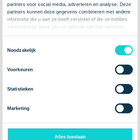
IN WINKELWAGEN
IN WINKELWAGEN
partners voor social media, adverteren en analyse. Deze
partners kunnen deze gegevens combineren met andere
informatie die u aan ze heeft verstrekt of die ze hebben
verzameld op basis van uw gebruik van hun services.
Toestemmingsselectie
Noodzakelijk
Voorkeuren
Statistieken
MONDSCHUIM
BULK DEALS
,
MONDSCHUIM
Marketing
Oral Foam Groot
Oral Foam Combi
Package Deal
Package Deal
3pcs 100ml, 3pcs 50ml
Alles toestaan
€
84.50
€
69.95