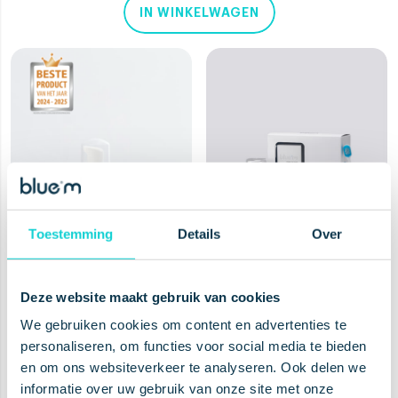
IN WINKELWAGEN
Toestemming
Details
Over
Deze website maakt gebruik van cookies
MONDSCHUIM
KITS & SETS
,
MONDSCHUIM
We gebruiken cookies om content en advertenties te
Oral Foam On-the-go
Aligner Care
personaliseren, om functies voor social media te bieden
50ml
Essentials Kit
en om ons websiteverkeer te analyseren. Ook delen we
€
9.45
€
29.35
informatie over uw gebruik van onze site met onze