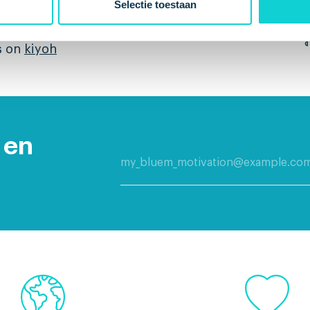
Selectie toestaan
s on
kiyoh
 en