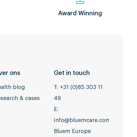
Award Winning
ver ons
Get in touch
alth blog
T:
+31 (0)85 303 11
search & cases
49
E:
info@bluemcare.com
Bluem Europe