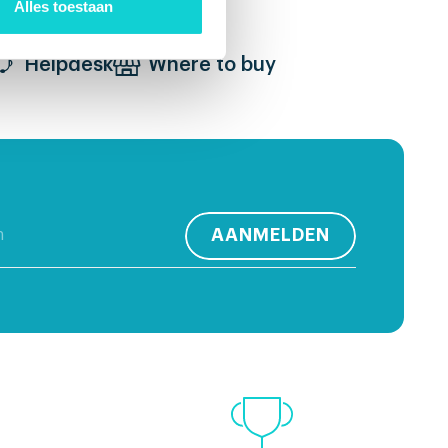
Alles toestaan
Helpdesk
Where to buy
AANMELDEN