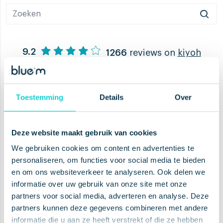
9.2
1266
reviews on
kiyoh
Helpdesk
Where to buy
Toestemming
Details
Over
Boost je gezondheid en claim
Deze website maakt gebruik van cookies
aanbiedingen
We gebruiken cookies om content en advertenties te
personaliseren, om functies voor social media te bieden
en om ons websiteverkeer te analyseren. Ook delen we
informatie over uw gebruik van onze site met onze
partners voor social media, adverteren en analyse. Deze
AANMELDEN
partners kunnen deze gegevens combineren met andere
informatie die u aan ze heeft verstrekt of die ze hebben