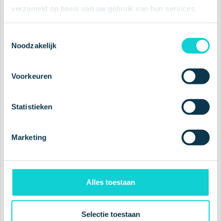
verzameld op basis van uw gebruik van hun services.
Toestemmingsselectie
Noodzakelijk
Planet Proof
Clinically Proven
Voorkeuren
Statistieken
Cruelty Free
Award Winning
Marketing
Alles toestaan
A leading
oral health
company
Selectie toestaan