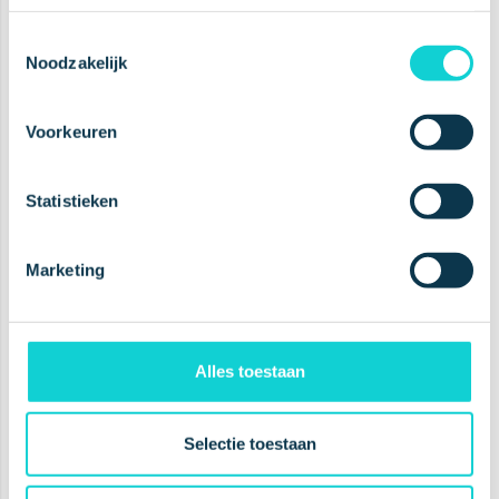
Toestemmingsselectie
Planet Proof
Noodzakelijk
Clinically Proven
Voorkeuren
Cruelty Free
Award Winning
Statistieken
Marketing
A leading
oral health
company
Alles toestaan
Selectie toestaan