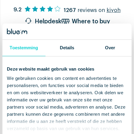
9.2
1267
reviews on
kiyoh
Helpdesk
Where to buy
Toestemming
Details
Over
Boost your health, tweak oral
care and claim special offers
Deze website maakt gebruik van cookies
We gebruiken cookies om content en advertenties te
personaliseren, om functies voor social media te bieden
en om ons websiteverkeer te analyseren. Ook delen we
informatie over uw gebruik van onze site met onze
SUBSCRIBE
partners voor social media, adverteren en analyse. Deze
partners kunnen deze gegevens combineren met andere
informatie die u aan ze heeft verstrekt of die ze hebben
verzameld op basis van uw gebruik van hun services.