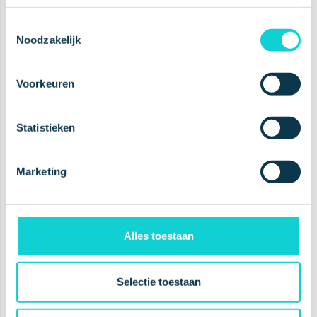
Toestemmingsselectie
Planet Proof
Noodzakelijk
Clinically Proven
Voorkeuren
Cruelty Free
Award Winning
Statistieken
Marketing
A leading
oral health
company
Alles toestaan
Selectie toestaan