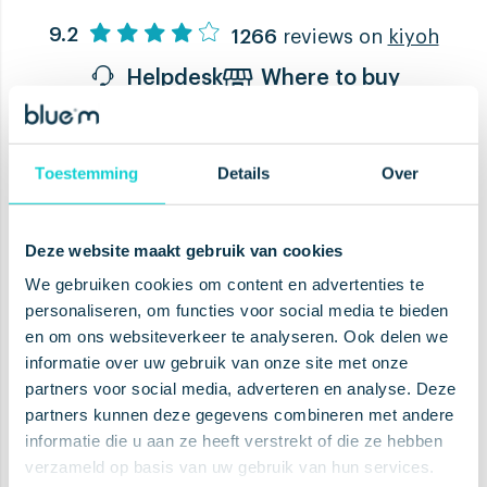
9.2
1266
reviews on
kiyoh
Helpdesk
Where to buy
Toestemming
Details
Over
Boost your health, tweak oral
care and claim special offers
Deze website maakt gebruik van cookies
We gebruiken cookies om content en advertenties te
personaliseren, om functies voor social media te bieden
en om ons websiteverkeer te analyseren. Ook delen we
informatie over uw gebruik van onze site met onze
SUBSCRIBE
partners voor social media, adverteren en analyse. Deze
partners kunnen deze gegevens combineren met andere
informatie die u aan ze heeft verstrekt of die ze hebben
verzameld op basis van uw gebruik van hun services.