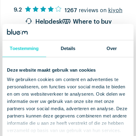
9.2
1267
reviews on
kiyoh
Helpdesk
Where to buy
Toestemming
Details
Over
Boost your health, tweak oral
care and claim special offers
Deze website maakt gebruik van cookies
We gebruiken cookies om content en advertenties te
personaliseren, om functies voor social media te bieden
en om ons websiteverkeer te analyseren. Ook delen we
informatie over uw gebruik van onze site met onze
SUBSCRIBE
partners voor social media, adverteren en analyse. Deze
partners kunnen deze gegevens combineren met andere
informatie die u aan ze heeft verstrekt of die ze hebben
verzameld op basis van uw gebruik van hun services.