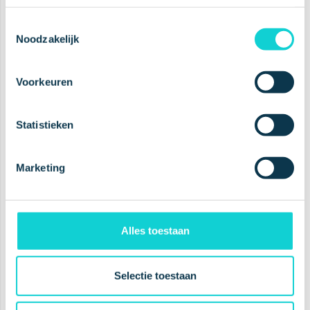
Toestemmingsselectie
Planet Proof
Noodzakelijk
Clinically Proven
Voorkeuren
Cruelty Free
Award Winning
Statistieken
Marketing
A leading
oral health
company
Alles toestaan
Selectie toestaan