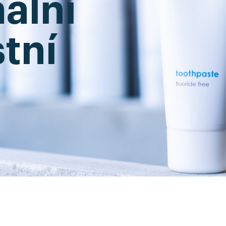
ální
tní