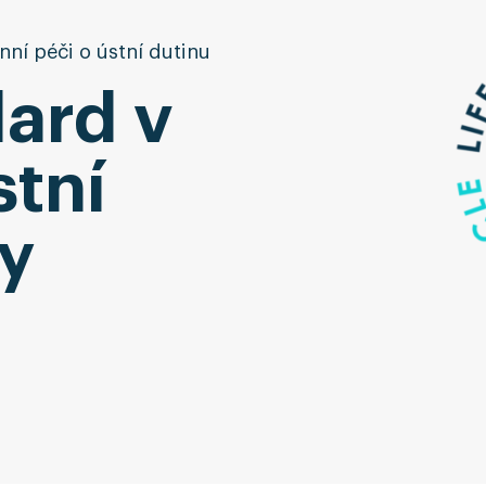
ní péči o ústní dutinu
ard v
stní
y