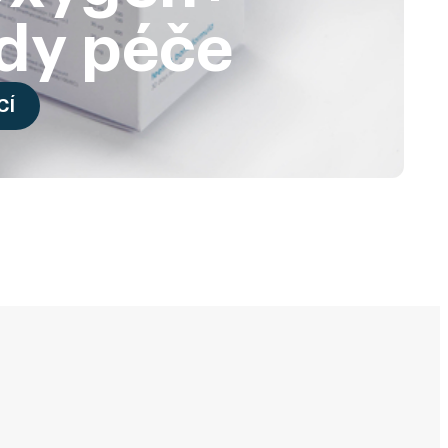
dy péče
CÍ