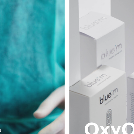
OxyO
u