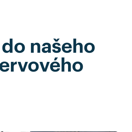
u do našeho
nervového