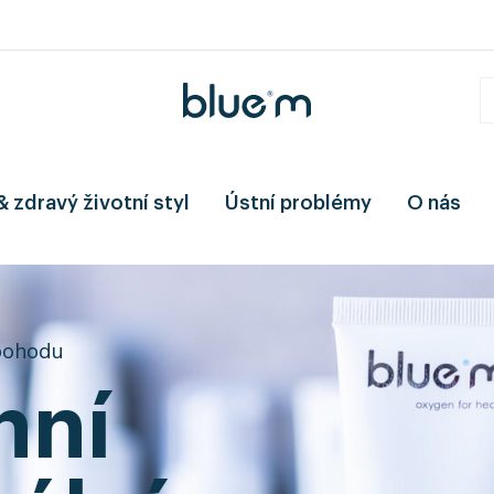
& zdravý životní styl
Ústní problémy
O nás
 pohodu
nní