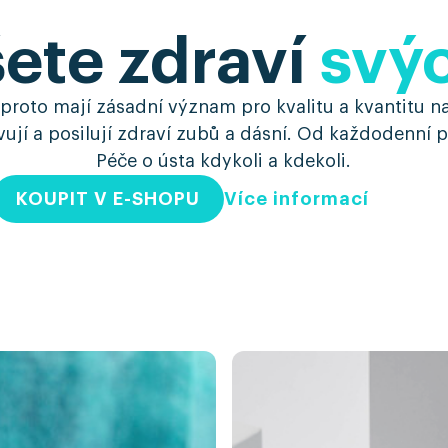
ete zdraví
svý
 proto mají zásadní význam pro kvalitu a kvantitu 
vují a posilují zdraví zubů a dásní. Od každodenní 
Péče o ústa kdykoli a kdekoli.
KOUPIT V E-SHOPU
Více informací