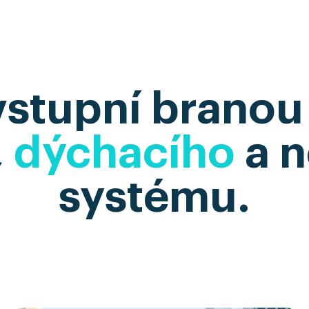
vstupní brano
,
dýchacího
a 
systému
.