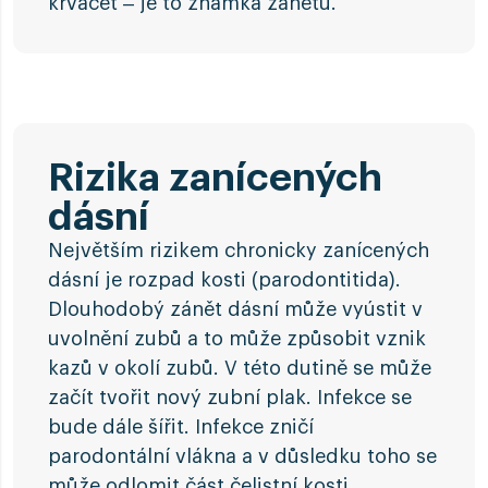
krvácet – je to známka zánětu.
Rizika zanícených
dásní
Největším rizikem chronicky zanícených
dásní je rozpad kosti (parodontitida).
Dlouhodobý zánět dásní může vyústit v
uvolnění zubů a to může způsobit vznik
kazů v okolí zubů. V této dutině se může
začít tvořit nový zubní plak. Infekce se
bude dále šířit. Infekce zničí
parodontální vlákna a v důsledku toho se
může odlomit část čelistní kosti.