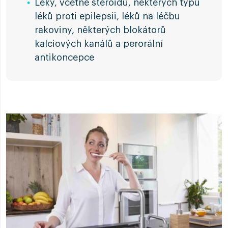
Léky, včetně steroidů, některých typů
léků proti epilepsii, léků na léčbu
rakoviny, některých blokátorů
kalciových kanálů a perorální
antikoncepce