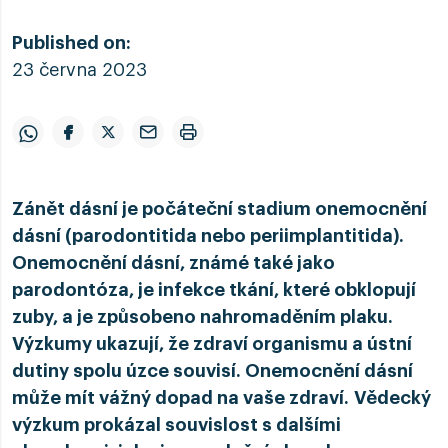
Published on:
23 června 2023
Zánět dásní je počáteční stadium onemocnění
dásní (parodontitida nebo periimplantitida).
Onemocnění dásní, známé také jako
parodontóza, je infekce tkání, které obklopují
zuby, a je způsobeno nahromaděním plaku.
Výzkumy ukazují, že zdraví organismu a ústní
dutiny spolu úzce souvisí. Onemocnění dásní
může mít vážný dopad na vaše zdraví. Vědecký
výzkum prokázal souvislost s dalšími