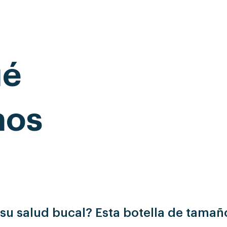
ué
mos
 su salud bucal? Esta botella de tama