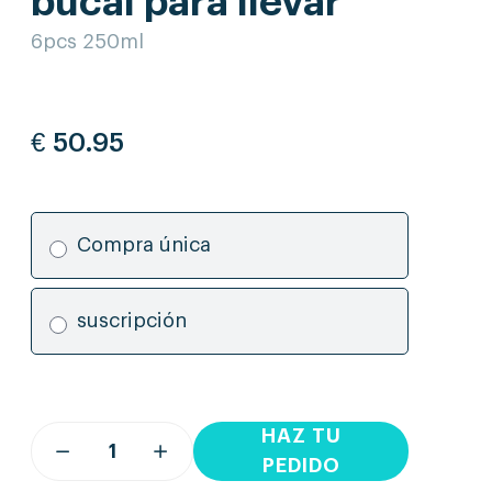
bucal para llevar
6pcs 250ml
€
50.95
Compra única
suscripción
HAZ TU
PEDIDO