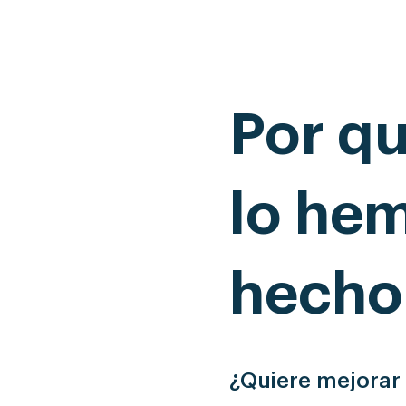
Por q
lo he
hecho
¿Quiere mejorar