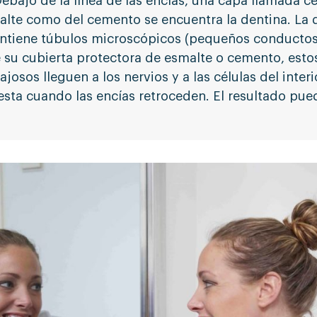
 Debajo de la línea de las encías, una capa llamada c
malte como del cemento se encuentra la dentina. La
contiene túbulos microscópicos (pequeños conducto
 su cubierta protectora de esmalte o cemento, esto
josos lleguen a los nervios y a las células del interi
a cuando las encías retroceden. El resultado pued