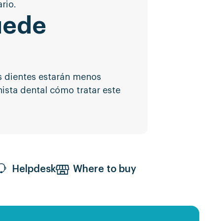
rio.
uede
s dientes estarán menos
ista dental cómo tratar este
Helpdesk
Where to buy