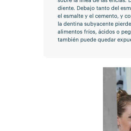
sobre la línea de las encías.
diente. Debajo tanto del es
el esmalte y el cemento, y 
la dentina subyacente pierde
alimentos fríos, ácidos o pega
también puede quedar expuest