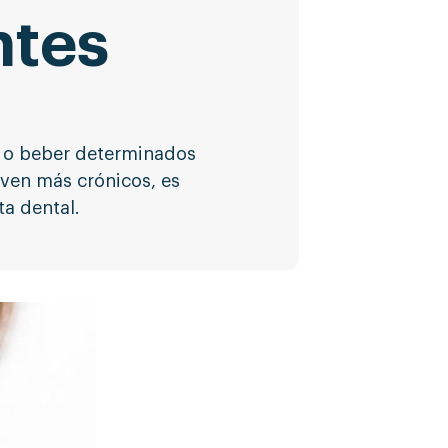
ntes
er o beber determinados
lven más crónicos, es
ta dental.