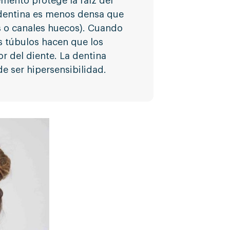
emento protege la raíz del
 dentina es menos densa que
s o canales huecos). Cuando
s túbulos hacen que los
or del diente. La dentina
e ser hipersensibilidad.