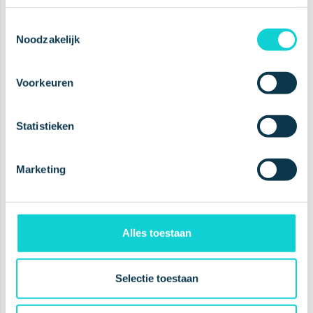
Toestemmingsselectie
A prueba de planetas
Noodzakelijk
Clínicamente probado
Voorkeuren
Sin crueldad
Galardonado
Statistieken
Marketing
A leading
oral health
company
Alles toestaan
Selectie toestaan