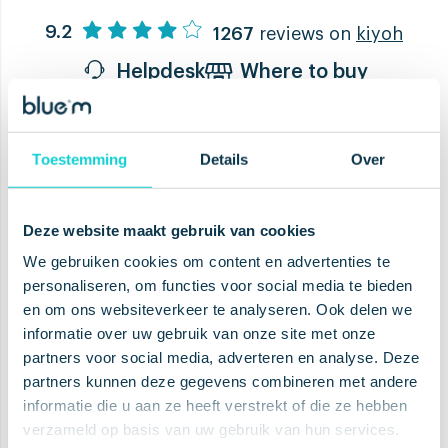
9.2
1267
reviews on
kiyoh
Helpdesk
Where to buy
Toestemming
Details
Over
Mejora tu salud, cuida tu boca y
consigue ofertas especiales
Deze website maakt gebruik van cookies
We gebruiken cookies om content en advertenties te
personaliseren, om functies voor social media te bieden
en om ons websiteverkeer te analyseren. Ook delen we
informatie over uw gebruik van onze site met onze
SUSCRIPCIÓN
partners voor social media, adverteren en analyse. Deze
partners kunnen deze gegevens combineren met andere
informatie die u aan ze heeft verstrekt of die ze hebben
verzameld op basis van uw gebruik van hun services.