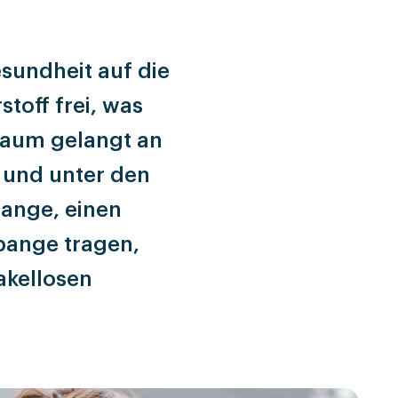
sundheit auf die
toff frei, was
chaum gelangt an
 und unter den
pange, einen
ange tragen,
akellosen