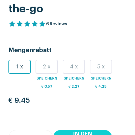
the-go
6 Reviews
Mengenrabatt
1 x
2 x
4 x
5 x
SPEICHERN
SPEICHERN
SPEICHERN
€
0.57
€
2.27
€
4.25
€
9.45
IN DEN