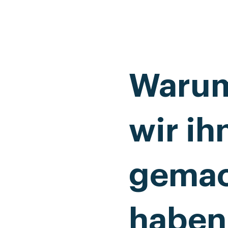
Waru
wir ih
gema
haben