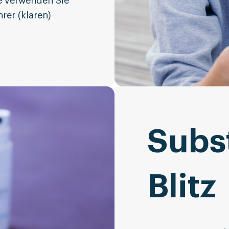
te verwenden Sie
rer (klaren)
Subs
Blitz