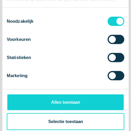
Toestemmingsselectie
Noodzakelijk
Planet Proof
Klinisch erwiesen
Voorkeuren
Grausamkeitsfrei
Preisgekrönt
Statistieken
Marketing
A leading
oral health
company
Alles toestaan
Selectie toestaan