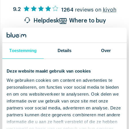
9.2
1264
reviews on
kiyoh
Helpdesk
Where to buy
Stärken Sie Ihre Gesundheit,
Toestemming
Details
Over
optimieren Sie Ihre Mundpflege
und nutzen Sie Sonderangebote
Deze website maakt gebruik van cookies
We gebruiken cookies om content en advertenties te
personaliseren, om functies voor social media te bieden
en om ons websiteverkeer te analyseren. Ook delen we
informatie over uw gebruik van onze site met onze
ABONNIEREN
partners voor social media, adverteren en analyse. Deze
partners kunnen deze gegevens combineren met andere
informatie die u aan ze heeft verstrekt of die ze hebben
verzameld op basis van uw gebruik van hun services.